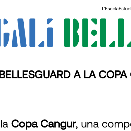
L’Escola
Estud
Í BELLESGUARD A LA COP
 la
Copa Cangur
, una comp