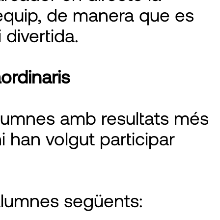
n equip, de manera que es
divertida.
aordinaris
alumnes amb resultats més
 han volgut participar
 alumnes següents: