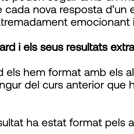
t de cada nova resposta d’u
tremadament emocionant i 
ard i els seus resultats extr
rd els hem format amb els 
gur del curs anterior que hi
sultat ha estat format pels