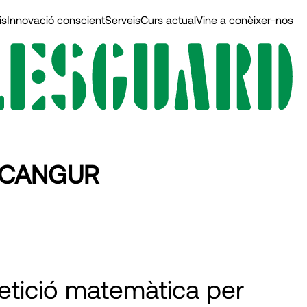
is
Innovació conscient
Serveis
Curs actual
Vine a conèixer-nos
A CANGUR
etició matemàtica per