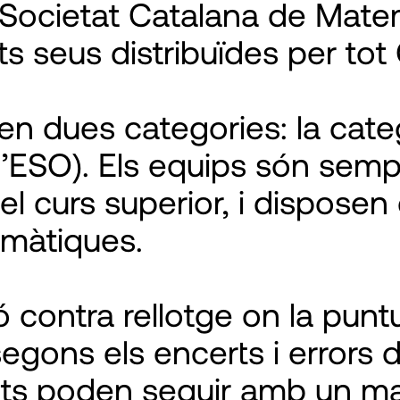
a Societat Catalana de Mate
s seus distribuïdes per tot
en dues categories: la categ
t d’ESO). Els equips són se
 curs superior, i disposen 
màtiques.
ó contra rellotge on la pu
egons els encerts i errors de
ents poden seguir amb un ma