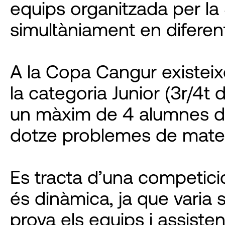
equips organitzada per l
simultàniament en diferent
A la Copa Cangur existeix
la categoria Junior (3r/4
un màxim de 4 alumnes del
dotze problemes de mate
Es tracta d’una competici
és dinàmica, ja que varia s
prova els equips i assist