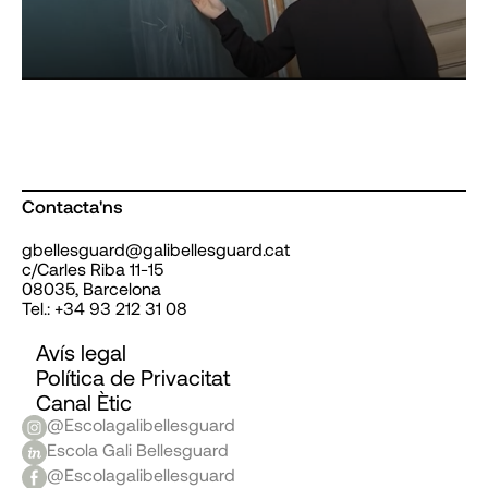
Contacta'ns
gbellesguard@galibellesguard.cat
c/Carles Riba 11-15
08035, Barcelona
Tel.: +34 93 212 31 08
Avís legal
Política de Privacitat
Canal Ètic
@Escolagalibellesguard
Escola Gali Bellesguard
@Escolagalibellesguard